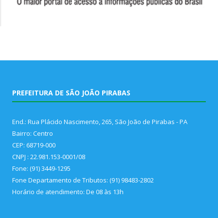
PREFEITURA DE SÃO JOÃO PIRABAS
End.: Rua Plácido Nascimento, 265, São João de Pirabas - PA
Bairro: Centro
CEP: 68719-000
CNPJ : 22.981.153-0001/08
Fone: (91) 3449-1295
Fone Departamento de Tributos: (91) 98483-2802
Horário de atendimento: De 08 às 13h