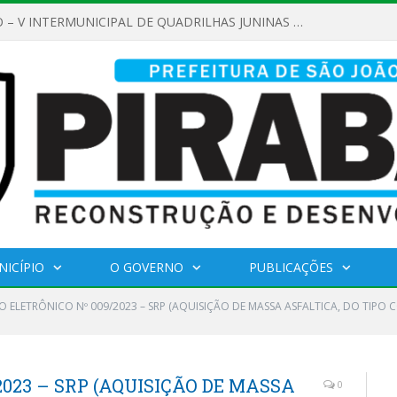
REGULAMENTO – V INTERMUNICIPAL DE QUADRILHAS JUNINAS 2026
NICÍPIO
O GOVERNO
PUBLICAÇÕES
O ELETRÔNICO Nº 009/2023 – SRP (AQUISIÇÃO DE MASSA ASFALTICA, DO TIP
2023 – SRP (AQUISIÇÃO DE MASSA
0