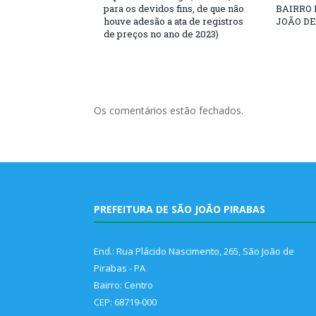
para os devidos fins, de que não
BAIRRO 
houve adesão a ata de registros
JOÃO DE
de preços no ano de 2023)
Os comentários estão fechados.
PREFEITURA DE SÃO JOÃO PIRABAS
End.: Rua Plácido Nascimento, 265, São João de
Pirabas - PA
Bairro: Centro
CEP: 68719-000