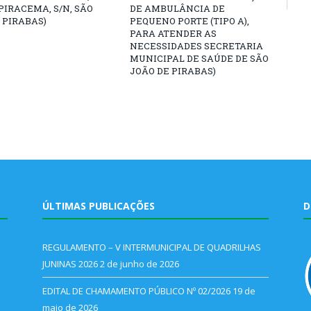
PIRACEMA, S/N, SÃO
DE AMBULÂNCIA DE
 PIRABAS)
PEQUENO PORTE (TIPO A),
PARA ATENDER AS
NECESSIDADES SECRETARIA
MUNICIPAL DE SAÚDE DE SÃO
JOÃO DE PIRABAS)
ÚLTIMAS PUBLICAÇÕES
D
REGULAMENTO – V INTERMUNICIPAL DE QUADRILHAS
JUNINAS 2026
2 de junho de 2026
EDITAL DE CHAMAMENTO PÚBLICO Nº 02/2026
19 de
maio de 2026