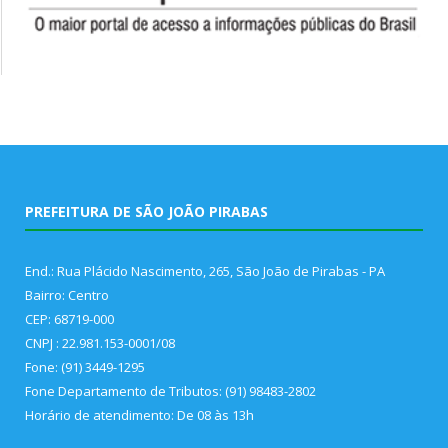
PREFEITURA DE SÃO JOÃO PIRABAS
End.: Rua Plácido Nascimento, 265, São João de Pirabas - PA
Bairro: Centro
CEP: 68719-000
CNPJ : 22.981.153-0001/08
Fone: (91) 3449-1295
Fone Departamento de Tributos: (91) 98483-2802
Horário de atendimento: De 08 às 13h