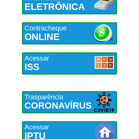
ELETRÔNICA
Contracheque
ONLINE
Acessar
ISS
Trasparência
CORONAVÍRUS
Acessar
IPTU