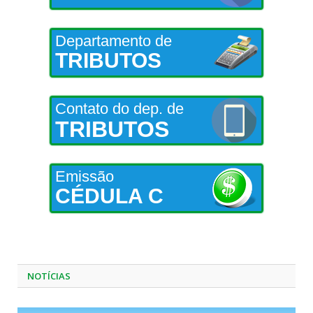
Departamento de
TRIBUTOS
Contato do dep. de
TRIBUTOS
Emissão
CÉDULA C
NOTÍCIAS