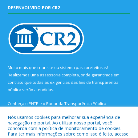
DESENVOLVIDO POR CR2
Muito mais que
criar site
ou
sistema para prefeituras
!
Realizamos uma
assessoria
completa, onde garantimos em
contrato que todas as exigências das
leis de transparência
pública
serão atendidas.
Conheça o
PNTP
e o
Radar da Transparência Pública
Nós usamos cookies para melhorar sua experiência de
navegação no portal. Ao utilizar nosso portal, você
concorda com a política de monitoramento de cookies.
Para ter mais informações sobre como isso é feito, acesse
Todos os direitos reservados a Prefeitura Municipal de São João