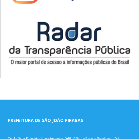
PREFEITURA DE SÃO JOÃO PIRABAS
End.: Rua Plácido Nascimento, 265, São João de Pirabas - PA