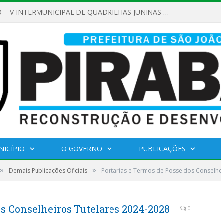
REGULAMENTO – V INTERMUNICIPAL DE QUADRILHAS JUNINAS 2026
NICÍPIO
O GOVERNO
PUBLICAÇÕES
»
»
Demais Publicações Oficiais
Portarias e Termos de Posse dos Conselhe
os Conselheiros Tutelares 2024-2028
0