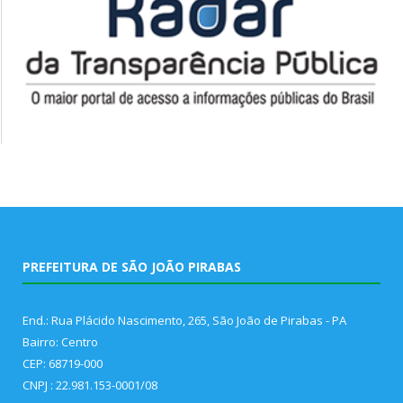
PREFEITURA DE SÃO JOÃO PIRABAS
End.: Rua Plácido Nascimento, 265, São João de Pirabas - PA
Bairro: Centro
CEP: 68719-000
CNPJ : 22.981.153-0001/08