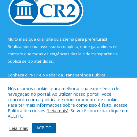
Muito mais que
criar site
ou
sistema para prefeituras
!
Realizamos uma
assessoria
completa, onde garantimos em
contrato que todas as exigências das
leis de transparência
pública
serão atendidas.
Conheça o
PNTP
e o
Radar da Transparência Pública
Nós usamos cookies para melhorar sua experiência de
navegação no portal. Ao utilizar nosso portal, você
concorda com a política de monitoramento de cookies.
Para ter mais informações sobre como isso é feito, acesse
Todos os direitos reservados a Prefeitura Municipal de São João
Política de cookies (
Leia mais
). Se você concorda, clique em
de Pirabas.
ACEITO.
Mapa do Site
Acessar Área Administrativa
ACEITO
Leia mais
Acessar Webmail