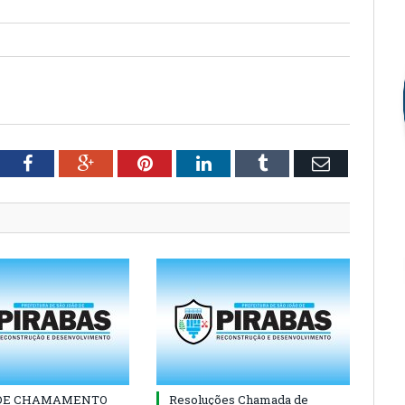
tter
Facebook
Google+
Pinterest
LinkedIn
Tumblr
Email
 DE CHAMAMENTO
Resoluções Chamada de