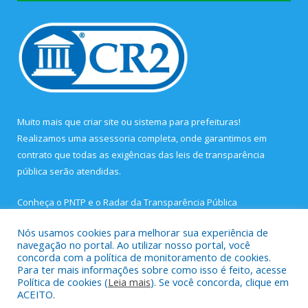
Muito mais que
criar site
ou
sistema para prefeituras
!
Realizamos uma
assessoria
completa, onde garantimos em
contrato que todas as exigências das
leis de transparência
pública
serão atendidas.
Conheça o
PNTP
e o
Radar da Transparência Pública
Nós usamos cookies para melhorar sua experiência de
navegação no portal. Ao utilizar nosso portal, você
concorda com a política de monitoramento de cookies.
Para ter mais informações sobre como isso é feito, acesse
Todos os direitos reservados a Prefeitura Municipal de São João
Política de cookies (
Leia mais
). Se você concorda, clique em
de Pirabas.
ACEITO.