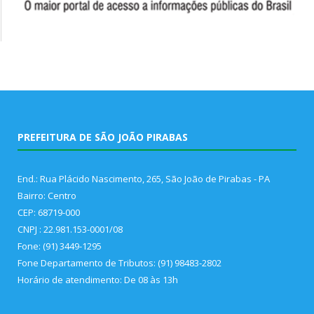
PREFEITURA DE SÃO JOÃO PIRABAS
End.: Rua Plácido Nascimento, 265, São João de Pirabas - PA
Bairro: Centro
CEP: 68719-000
CNPJ : 22.981.153-0001/08
Fone: (91) 3449-1295
Fone Departamento de Tributos: (91) 98483-2802
Horário de atendimento: De 08 às 13h