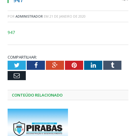
POR
ADMINISTRADOR
EM
21 DE JANEIRO DE 2020
947
COMPARTILHAR:
Twitter
Facebook
Google+
Pinterest
LinkedIn
Tumblr
Email
CONTEÚDO RELACIONADO