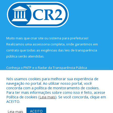
Muito mais que
criar site
ou
sistema para prefeituras
!
Realizamos uma
assessoria
completa, onde garantimos em
contrato que todas as exigências das
leis de transparência
pública
serão atendidas.
Conheça o
PNTP
e o
Radar da Transparência Pública
Nós usamos cookies para melhorar sua experiência de
navegação no portal. Ao utilizar nosso portal, você
concorda com a política de monitoramento de cookies.
Para ter mais informações sobre como isso é feito, acesse
Todos os direitos reservados a Prefeitura Municipal de São João
Política de cookies (
Leia mais
). Se você concorda, clique em
de Pirabas.
ACEITO.
Mapa do Site
Acessar Área Administrativa
ACEITO
Leia mais