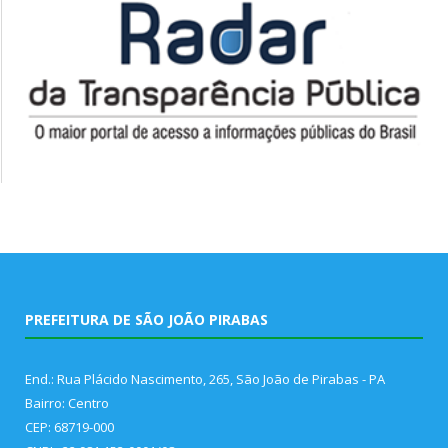
PREFEITURA DE SÃO JOÃO PIRABAS
End.: Rua Plácido Nascimento, 265, São João de Pirabas - PA
Bairro: Centro
CEP: 68719-000