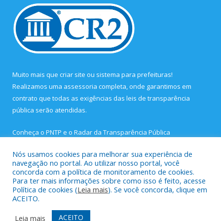
Muito mais que
criar site
ou
sistema para prefeituras
!
Realizamos uma
assessoria
completa, onde garantimos em
contrato que todas as exigências das
leis de transparência
pública
serão atendidas.
Conheça o
PNTP
e o
Radar da Transparência Pública
Nós usamos cookies para melhorar sua experiência de
navegação no portal. Ao utilizar nosso portal, você
concorda com a política de monitoramento de cookies.
Para ter mais informações sobre como isso é feito, acesse
Todos os direitos reservados a Prefeitura Municipal de São João
Política de cookies (
Leia mais
). Se você concorda, clique em
de Pirabas.
ACEITO.
Mapa do Site
Acessar Área Administrativa
ACEITO
Leia mais