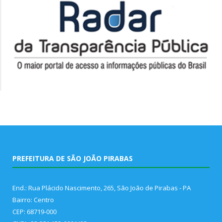
PREFEITURA DE SÃO JOÃO PIRABAS
End.: Rua Plácido Nascimento, 265, São João de Pirabas - PA
Bairro: Centro
CEP: 68719-000