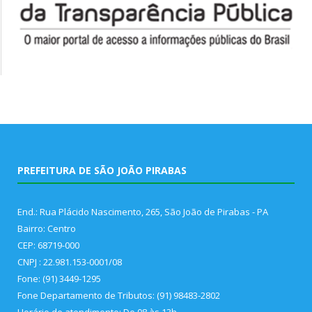
PREFEITURA DE SÃO JOÃO PIRABAS
End.: Rua Plácido Nascimento, 265, São João de Pirabas - PA
Bairro: Centro
CEP: 68719-000
CNPJ : 22.981.153-0001/08
Fone: (91) 3449-1295
Fone Departamento de Tributos: (91) 98483-2802
Horário de atendimento: De 08 às 13h