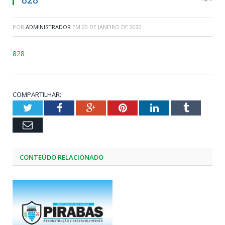
POR
ADMINISTRADOR
EM
20 DE JANEIRO DE 2020
828
COMPARTILHAR:
Twitter
Facebook
Google+
Pinterest
LinkedIn
Tumblr
Email
CONTEÚDO RELACIONADO