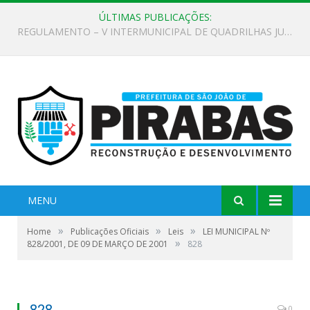
ÚLTIMAS PUBLICAÇÕES:
EDITAL DE CHAMAMENTO PÚBLICO Nº 02/2026
MENU
»
»
»
Home
Publicações Oficiais
Leis
LEI MUNICIPAL Nº
»
828/2001, DE 09 DE MARÇO DE 2001
828
828
0