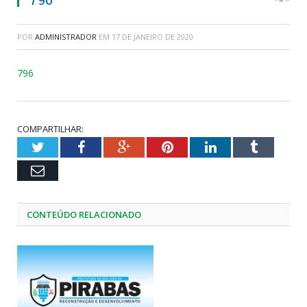
POR
ADMINISTRADOR
EM
17 DE JANEIRO DE 2020
796
COMPARTILHAR:
Twitter
Facebook
Google+
Pinterest
LinkedIn
Tumblr
Email
CONTEÚDO RELACIONADO