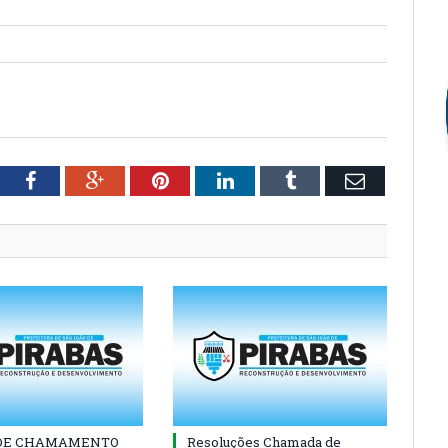
tter
Facebook
Google+
Pinterest
LinkedIn
Tumblr
Email
 DE CHAMAMENTO
Resoluções Chamada de