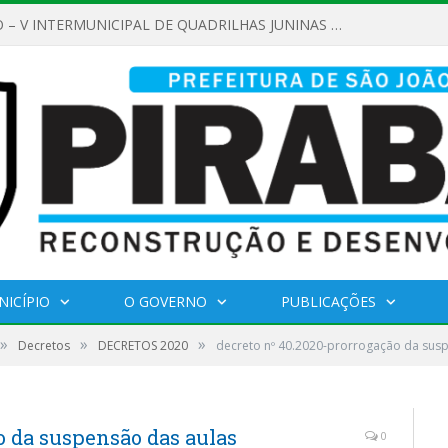
REGULAMENTO – V INTERMUNICIPAL DE QUADRILHAS JUNINAS 2026
NICÍPIO
O GOVERNO
PUBLICAÇÕES
»
»
»
Decretos
DECRETOS 2020
decreto nº 40.2020-prorrogação da sus
o da suspensão das aulas
0