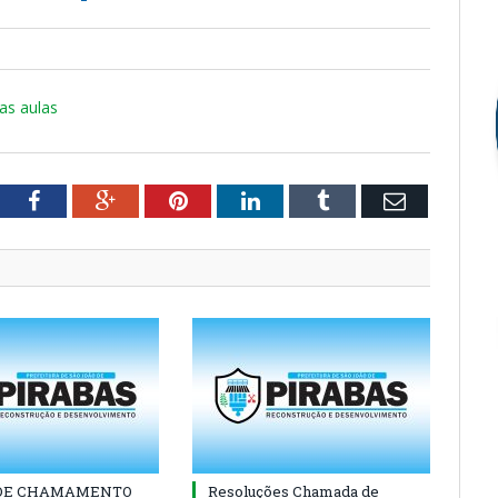
as aulas
tter
Facebook
Google+
Pinterest
LinkedIn
Tumblr
Email
 DE CHAMAMENTO
Resoluções Chamada de