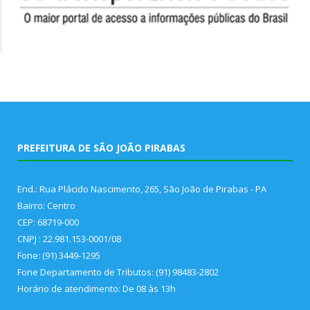
PREFEITURA DE SÃO JOÃO PIRABAS
End.: Rua Plácido Nascimento, 265, São João de Pirabas - PA
Bairro: Centro
CEP: 68719-000
CNPJ : 22.981.153-0001/08
Fone: (91) 3449-1295
Fone Departamento de Tributos: (91) 98483-2802
Horário de atendimento: De 08 às 13h