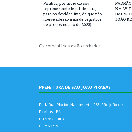
Pirabas, por meio de seu
PADRÃO
representante legal, declara,
NA AV. 
para os devidos fins, de que não
BAIRRO 
houve adesão a ata de registros
JOÃO DE
de preços no ano de 2023)
Os comentários estão fechados.
PREFEITURA DE SÃO JOÃO PIRABAS
End.: Rua Plácido Nascimento, 265, São João de
Pirabas - PA
Bairro: Centro
CEP: 68719-000