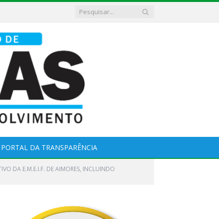
PORTAL DA TRANSPARÊNCIA
O DA E.M.E.I.F. DE AIMORES, INCLUINDO