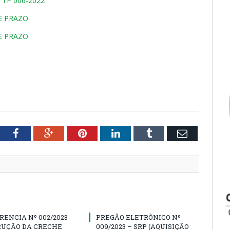
 TP 006-2022
DE PRAZO
DE PRAZO
tter
Facebook
Google+
Pinterest
LinkedIn
Tumblr
Email
ENCIA Nº 002/2023
PREGÃO ELETRÔNICO Nº
RUÇÃO DA CRECHE
009/2023 – SRP (AQUISIÇÃO