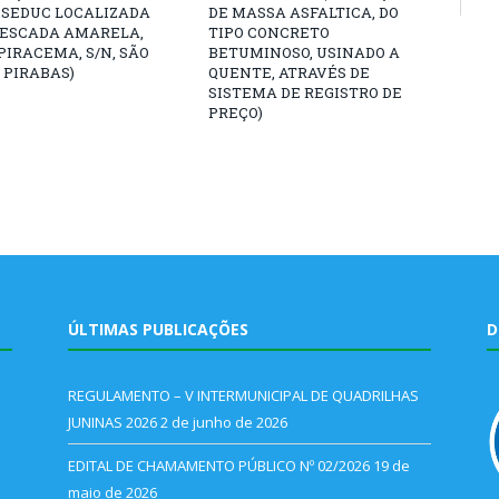
 SEDUC LOCALIZADA
DE MASSA ASFALTICA, DO
PESCADA AMARELA,
TIPO CONCRETO
PIRACEMA, S/N, SÃO
BETUMINOSO, USINADO A
 PIRABAS)
QUENTE, ATRAVÉS DE
SISTEMA DE REGISTRO DE
PREÇO)
ÚLTIMAS PUBLICAÇÕES
D
REGULAMENTO – V INTERMUNICIPAL DE QUADRILHAS
JUNINAS 2026
2 de junho de 2026
EDITAL DE CHAMAMENTO PÚBLICO Nº 02/2026
19 de
maio de 2026