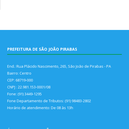
PREFEITURA DE SÃO JOÃO PIRABAS
End.: Rua Plácido Nascimento, 265, São João de Pirabas - PA
Bairro: Centro
CEP: 68719-000
CNPJ : 22.981.153-0001/08
Fone: (91) 3449-1295
Fone Departamento de Tributos: (91) 98483-2802
Horário de atendimento: De 08 às 13h