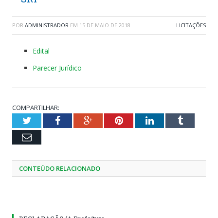
POR
ADMINISTRADOR
EM
15 DE MAIO DE 2018
LICITAÇÕES
Edital
Parecer Jurídico
COMPARTILHAR:
Twitter
Facebook
Google+
Pinterest
LinkedIn
Tumblr
Email
CONTEÚDO RELACIONADO