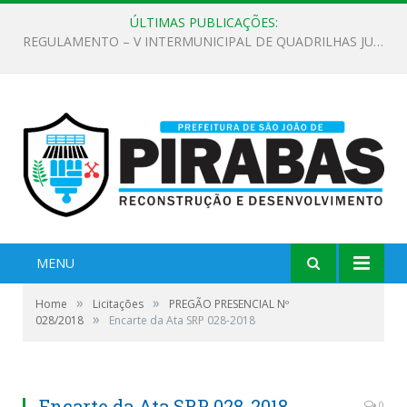
ÚLTIMAS PUBLICAÇÕES:
EDITAL DE CHAMAMENTO PÚBLICO Nº 02/2026
MENU
»
»
Home
Licitações
PREGÃO PRESENCIAL Nº
»
028/2018
Encarte da Ata SRP 028-2018
Encarte da Ata SRP 028-2018
0