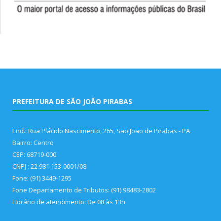
PREFEITURA DE SÃO JOÃO PIRABAS
End.: Rua Plácido Nascimento, 265, São João de Pirabas - PA
Bairro: Centro
CEP: 68719-000
CNPJ : 22.981.153-0001/08
Fone: (91) 3449-1295
Fone Departamento de Tributos: (91) 98483-2802
Horário de atendimento: De 08 às 13h