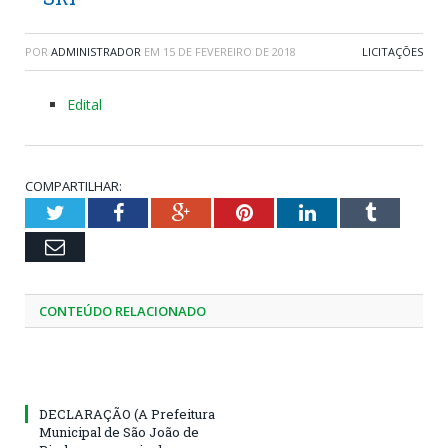
POR
ADMINISTRADOR
EM
15 DE FEVEREIRO DE 2018
LICITAÇÕES
Edital
COMPARTILHAR:
Twitter
Facebook
Google+
Pinterest
LinkedIn
Tumblr
Email
CONTEÚDO RELACIONADO
DECLARAÇÃO (A Prefeitura
Municipal de São João de