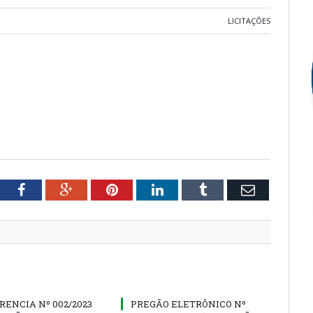
LICITAÇÕES
tter
Facebook
Google+
Pinterest
LinkedIn
Tumblr
Email
ENCIA Nº 002/2023
PREGÃO ELETRÔNICO Nº