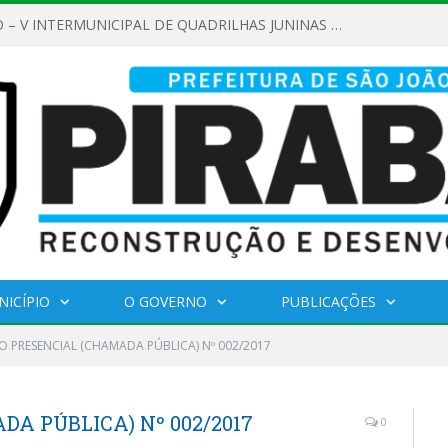
NICÍPIO
O GOVERNO
PUBLICAÇÕES
O PRESENCIAL (CHAMADA PÚBLICA) Nº 002/2017
A PÚBLICA) Nº 002/2017
0