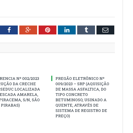
tter
Facebook
Google+
Pinterest
LinkedIn
Tumblr
Email
ENCIA Nº 002/2023
PREGÃO ELETRÔNICO Nº
RUÇÃO DA CRECHE
009/2023 – SRP (AQUISIÇÃO
 SEDUC LOCALIZADA
DE MASSA ASFALTICA, DO
PESCADA AMARELA,
TIPO CONCRETO
PIRACEMA, S/N, SÃO
BETUMINOSO, USINADO A
 PIRABAS)
QUENTE, ATRAVÉS DE
SISTEMA DE REGISTRO DE
PREÇO)