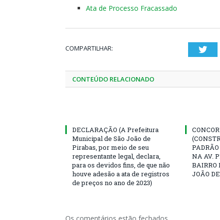
Ata de Processo Fracassado
COMPARTILHAR:
Twi
CONTEÚDO RELACIONADO
DECLARAÇÃO (A Prefeitura
CONCORR
Municipal de São João de
(CONST
Pirabas, por meio de seu
PADRÃO
representante legal, declara,
NA AV. 
para os devidos fins, de que não
BAIRRO 
houve adesão a ata de registros
JOÃO DE
de preços no ano de 2023)
Os comentários estão fechados.