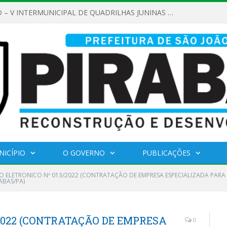
REGULAMENTO – V INTERMUNICIPAL DE QUADRILHAS JUNINAS 2026
NICÍPIO
O GOVERNO
PUBLICAÇÕES
O ELETRONICO Nº 013/2022 (CONTRATAÇÃO DE EMPRESA ESPECIALIZADA PARA 
ABAS/PA)
2022 (CONTRATAÇÃO DE EMPRESA
0