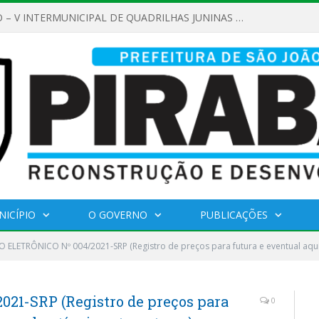
AMAMENTO PÚBLICO Nº 02/2026
NICÍPIO
O GOVERNO
PUBLICAÇÕES
 ELETRÔNICO Nº 004/2021-SRP (Registro de preços para futura e eventual aqu
21-SRP (Registro de preços para
0