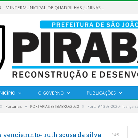
REGULAMENTO – V INTERMUNICIPAL DE QUADRILHAS JUNINAS 2026
NICÍPIO
O GOVERNO
PUBLICAÇÕES
»
»
»
Portarias
PORTARIAS SETEMBRO/2020
Port. nº 1393-2020- licença 
em venciemnto- ruth sousa da silva
0