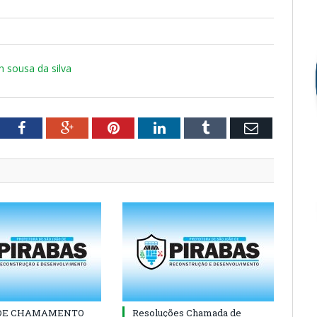
h sousa da silva
tter
Facebook
Google+
Pinterest
LinkedIn
Tumblr
Email
 DE CHAMAMENTO
Resoluções Chamada de