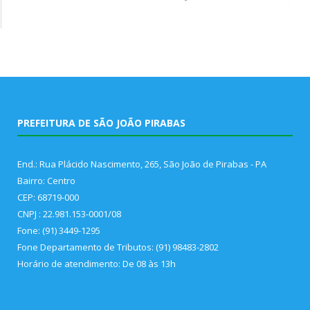
PREFEITURA DE SÃO JOÃO PIRABAS
End.: Rua Plácido Nascimento, 265, São João de Pirabas - PA
Bairro: Centro
CEP: 68719-000
CNPJ : 22.981.153-0001/08
Fone: (91) 3449-1295
Fone Departamento de Tributos: (91) 98483-2802
Horário de atendimento: De 08 às 13h