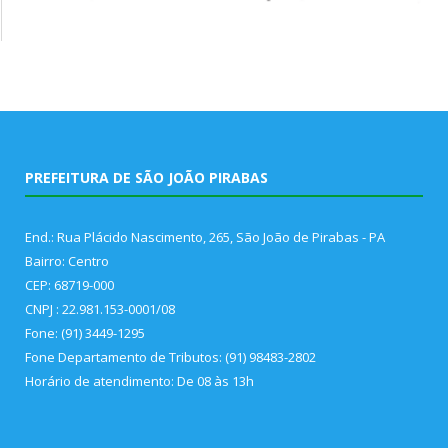
PREFEITURA DE SÃO JOÃO PIRABAS
End.: Rua Plácido Nascimento, 265, São João de Pirabas - PA
Bairro: Centro
CEP: 68719-000
CNPJ : 22.981.153-0001/08
Fone: (91) 3449-1295
Fone Departamento de Tributos: (91) 98483-2802
Horário de atendimento: De 08 às 13h