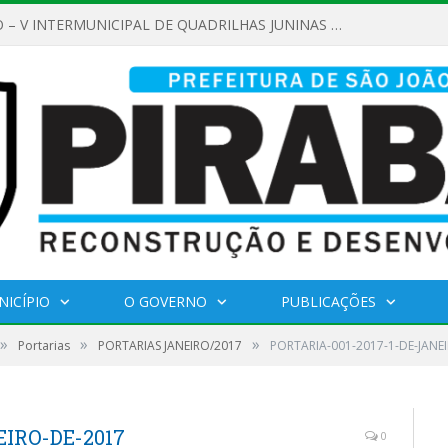
REGULAMENTO – V INTERMUNICIPAL DE QUADRILHAS JUNINAS 2026
NICÍPIO
O GOVERNO
PUBLICAÇÕES
»
»
»
Portarias
PORTARIAS JANEIRO/2017
PORTARIA-001-2017-1-DE-JANE
EIRO-DE-2017
0