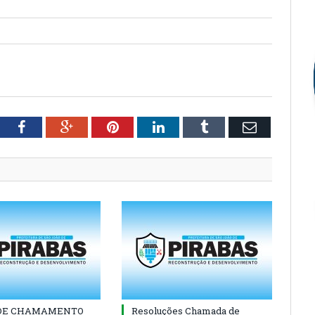
tter
Facebook
Google+
Pinterest
LinkedIn
Tumblr
Email
 DE CHAMAMENTO
Resoluções Chamada de