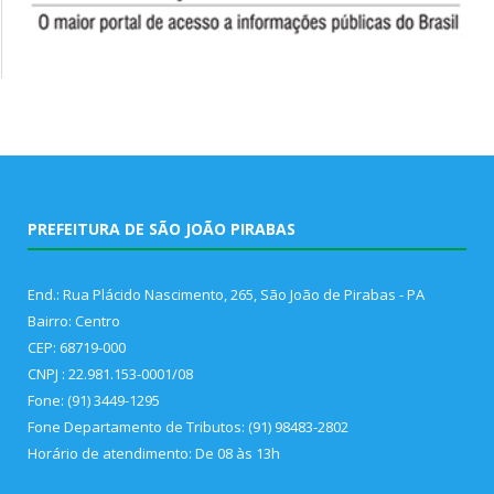
PREFEITURA DE SÃO JOÃO PIRABAS
End.: Rua Plácido Nascimento, 265, São João de Pirabas - PA
Bairro: Centro
CEP: 68719-000
CNPJ : 22.981.153-0001/08
Fone: (91) 3449-1295
Fone Departamento de Tributos: (91) 98483-2802
Horário de atendimento: De 08 às 13h