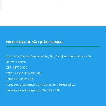
PREFEITURA DE SÃO JOÃO PIRABAS
End.: Rua Plácido Nascimento, 265, São João de Pirabas - PA
Bairro: Centro
CEP: 68719-000
CNPJ : 22.981.153-0001/08
Fone: (91) 3449-1295
Fone Departamento de Tributos: (91) 98483-2802
Horário de atendimento: De 08 às 13h