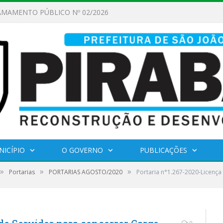
AMAMENTO PÚBLICO Nº 02/2026
NICÍPIO
O GOVERNO
PUBLICAÇÕES
»
»
»
Portarias
PORTARIAS AGOSTO/2020
Portaria n°1.267-2020-Licença 
0