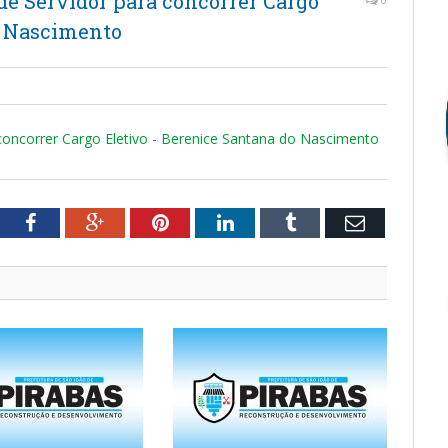
 de Servidor para concorrer Cargo
o Nascimento
 concorrer Cargo Eletivo - Berenice Santana do Nascimento
tter
Facebook
Google+
Pinterest
LinkedIn
Tumblr
Email