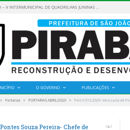
REGULAMENTO – V INTERMUNICIPAL DE QUADRILHAS JUNINAS 2026
NICÍPIO
O GOVERNO
PUBLICAÇÕES
»
»
»
Portarias
PORTARIAS ABRIL/2020
Port nº313.2020- Vera Lucia de P
 Pontes Souza Pereira- Chefe de
0