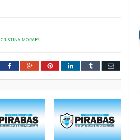
YA CRISTINA MORAES
tter
Facebook
Google+
Pinterest
LinkedIn
Tumblr
Email