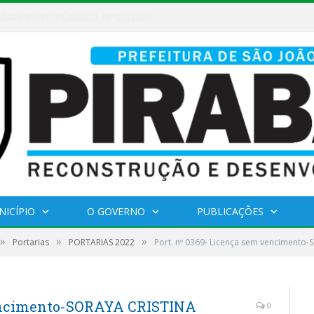
AMAMENTO PÚBLICO Nº 02/2026
NICÍPIO
O GOVERNO
PUBLICAÇÕES
»
»
»
Portarias
PORTARIAS 2022
Port. nº 0369- Licença sem venciment
vencimento-SORAYA CRISTINA
0