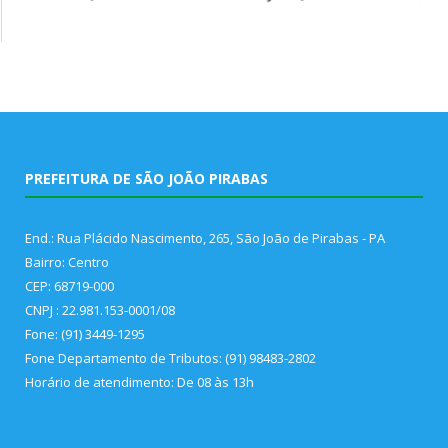
PREFEITURA DE SÃO JOÃO PIRABAS
End.: Rua Plácido Nascimento, 265, São João de Pirabas - PA
Bairro: Centro
CEP: 68719-000
CNPJ : 22.981.153-0001/08
Fone: (91) 3449-1295
Fone Departamento de Tributos: (91) 98483-2802
Horário de atendimento: De 08 às 13h