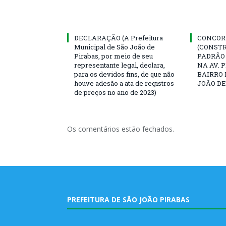
DECLARAÇÃO (A Prefeitura
CONCORR
Municipal de São João de
(CONST
Pirabas, por meio de seu
PADRÃO
representante legal, declara,
NA AV. 
para os devidos fins, de que não
BAIRRO 
houve adesão a ata de registros
JOÃO DE
de preços no ano de 2023)
Os comentários estão fechados.
PREFEITURA DE SÃO JOÃO PIRABAS