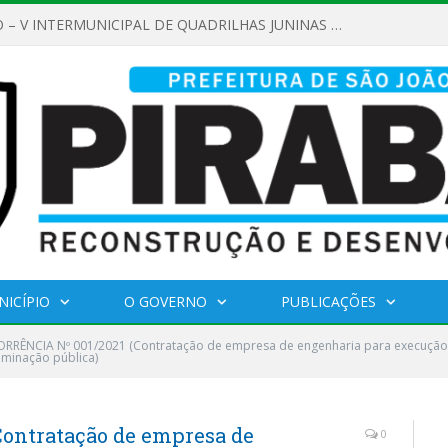
REGULAMENTO – V INTERMUNICIPAL DE QUADRILHAS JUNINAS 2026
NICÍPIO
O GOVERNO
PUBLICAÇÕES
RÊNCIA Nº 001/2021 (Contratação de empresa de engenharia para execução 
uminação pública)
ontratação de empresa de
0