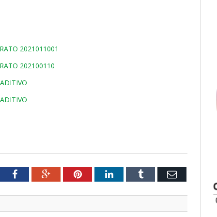
TRATO 2021011001
TRATO 202100110
ADITIVO
ADITIVO
tter
Facebook
Google+
Pinterest
LinkedIn
Tumblr
Email