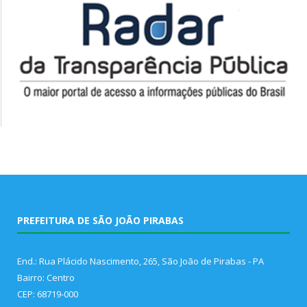
PREFEITURA DE SÃO JOÃO PIRABAS
End.: Rua Plácido Nascimento, 265, São João de Pirabas - PA
Bairro: Centro
CEP: 68719-000