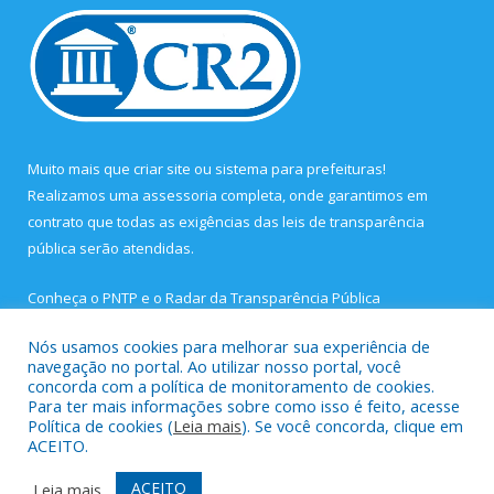
Muito mais que
criar site
ou
sistema para prefeituras
!
Realizamos uma
assessoria
completa, onde garantimos em
contrato que todas as exigências das
leis de transparência
pública
serão atendidas.
Conheça o
PNTP
e o
Radar da Transparência Pública
Nós usamos cookies para melhorar sua experiência de
navegação no portal. Ao utilizar nosso portal, você
concorda com a política de monitoramento de cookies.
Para ter mais informações sobre como isso é feito, acesse
Todos os direitos reservados a Prefeitura Municipal de São João
Política de cookies (
Leia mais
). Se você concorda, clique em
de Pirabas.
ACEITO.
Mapa do Site
Acessar Área Administrativa
ACEITO
Leia mais