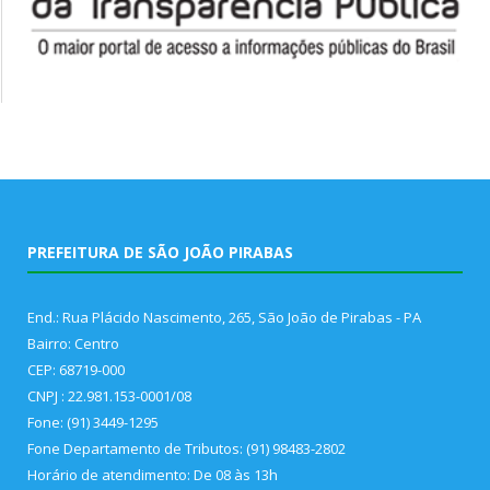
PREFEITURA DE SÃO JOÃO PIRABAS
End.: Rua Plácido Nascimento, 265, São João de Pirabas - PA
Bairro: Centro
CEP: 68719-000
CNPJ : 22.981.153-0001/08
Fone: (91) 3449-1295
Fone Departamento de Tributos: (91) 98483-2802
Horário de atendimento: De 08 às 13h