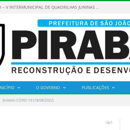
NICÍPIO
O GOVERNO
PUBLICAÇÕES
Boletim COVID-19 (18/08/2022)
0