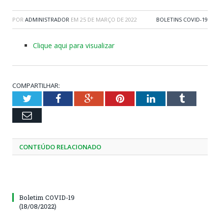
POR
ADMINISTRADOR
EM
25 DE MARÇO DE 2022
BOLETINS COVID-19
Clique aqui para visualizar
COMPARTILHAR:
Twitter
Facebook
Google+
Pinterest
LinkedIn
Tumblr
Email
CONTEÚDO RELACIONADO
Boletim COVID-19
(18/08/2022)