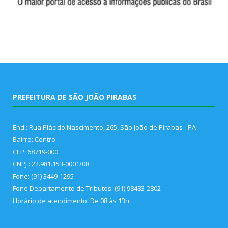
PREFEITURA DE SÃO JOÃO PIRABAS
End.: Rua Plácido Nascimento, 265, São João de Pirabas - PA
Bairro: Centro
CEP: 68719-000
CNPJ : 22.981.153-0001/08
Fone: (91) 3449-1295
Fone Departamento de Tributos: (91) 98483-2802
Horário de atendimento: De 08 às 13h