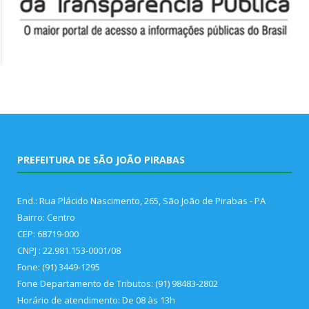
PREFEITURA DE SÃO JOÃO PIRABAS
End.: Rua Plácido Nascimento, 265, São João de Pirabas - PA
Bairro: Centro
CEP: 68719-000
CNPJ : 22.981.153-0001/08
Fone: (91) 3449-1295
Fone Departamento de Tributos: (91) 98483-2802
Horário de atendimento: De 08 às 13h