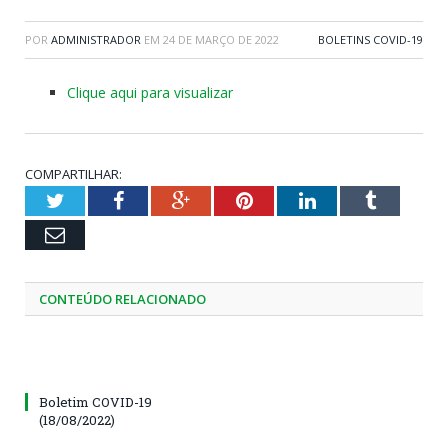
POR
ADMINISTRADOR
EM
24 DE MARÇO DE 2022
BOLETINS COVID-19
Clique aqui para visualizar
COMPARTILHAR:
Twitter
Facebook
Google+
Pinterest
LinkedIn
Tumblr
Email
CONTEÚDO RELACIONADO
Boletim COVID-19
(18/08/2022)