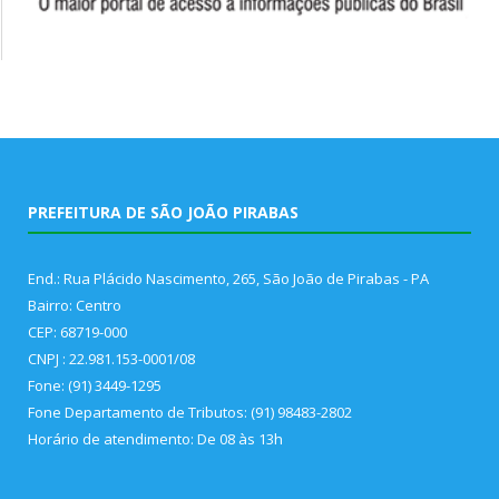
PREFEITURA DE SÃO JOÃO PIRABAS
End.: Rua Plácido Nascimento, 265, São João de Pirabas - PA
Bairro: Centro
CEP: 68719-000
CNPJ : 22.981.153-0001/08
Fone: (91) 3449-1295
Fone Departamento de Tributos: (91) 98483-2802
Horário de atendimento: De 08 às 13h