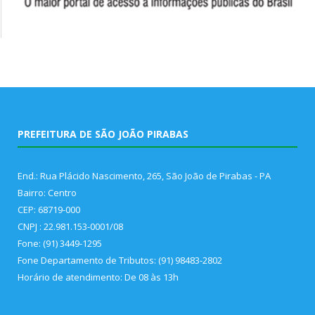
PREFEITURA DE SÃO JOÃO PIRABAS
End.: Rua Plácido Nascimento, 265, São João de Pirabas - PA
Bairro: Centro
CEP: 68719-000
CNPJ : 22.981.153-0001/08
Fone: (91) 3449-1295
Fone Departamento de Tributos: (91) 98483-2802
Horário de atendimento: De 08 às 13h