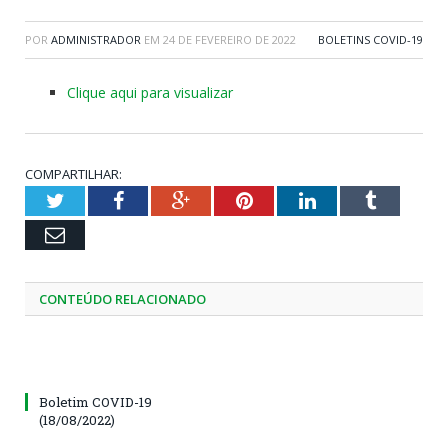
POR
ADMINISTRADOR
EM
24 DE FEVEREIRO DE 2022
BOLETINS COVID-19
Clique aqui para visualizar
COMPARTILHAR:
Twitter
Facebook
Google+
Pinterest
LinkedIn
Tumblr
Email
CONTEÚDO RELACIONADO
Boletim COVID-19
(18/08/2022)