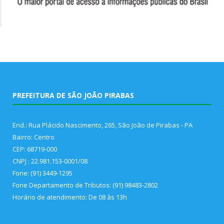
PREFEITURA DE SÃO JOÃO PIRABAS
End.: Rua Plácido Nascimento, 265, São João de Pirabas - PA
Bairro: Centro
CEP: 68719-000
CNPJ : 22.981.153-0001/08
Fone: (91) 3449-1295
Fone Departamento de Tributos: (91) 98483-2802
Horário de atendimento: De 08 às 13h