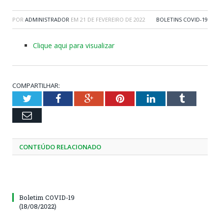
POR
ADMINISTRADOR
EM
21 DE FEVEREIRO DE 2022
BOLETINS COVID-19
Clique aqui para visualizar
COMPARTILHAR:
Twitter
Facebook
Google+
Pinterest
LinkedIn
Tumblr
Email
CONTEÚDO RELACIONADO
Boletim COVID-19
(18/08/2022)