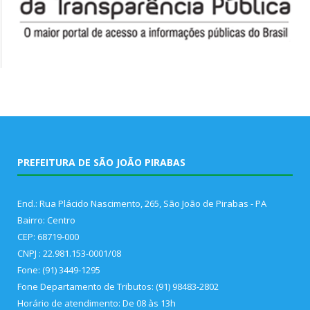
PREFEITURA DE SÃO JOÃO PIRABAS
End.: Rua Plácido Nascimento, 265, São João de Pirabas - PA
Bairro: Centro
CEP: 68719-000
CNPJ : 22.981.153-0001/08
Fone: (91) 3449-1295
Fone Departamento de Tributos: (91) 98483-2802
Horário de atendimento: De 08 às 13h