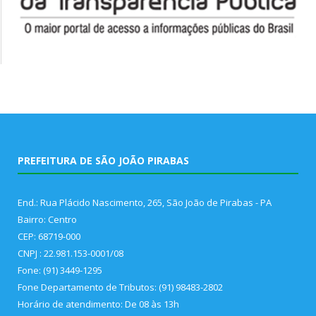
PREFEITURA DE SÃO JOÃO PIRABAS
End.: Rua Plácido Nascimento, 265, São João de Pirabas - PA
Bairro: Centro
CEP: 68719-000
CNPJ : 22.981.153-0001/08
Fone: (91) 3449-1295
Fone Departamento de Tributos: (91) 98483-2802
Horário de atendimento: De 08 às 13h