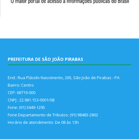
PREFEITURA DE SÃO JOÃO PIRABAS
End.: Rua Plácido Nascimento, 265, São João de Pirabas - PA
Bairro: Centro
CEP: 68719-000
CNPJ : 22.981.153-0001/08
Fone: (91) 3449-1295
Fone Departamento de Tributos: (91) 98483-2802
Horário de atendimento: De 08 às 13h