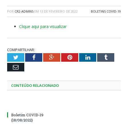
POR
CR2-ADMIN5
EM
13 DE FEVEREIRO DE 2022
BOLETINS COVID-19
Clique aqui para visualizar
COMPARTILHAR:
Twitter
Facebook
Google+
Pinterest
LinkedIn
Tumblr
Email
CONTEÚDO RELACIONADO
Boletim COVID-19
(18/08/2022)